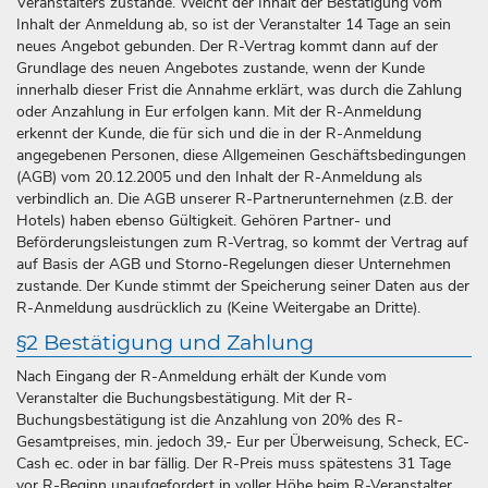
Veranstalters zustande. Weicht der Inhalt der Bestätigung vom
Inhalt der Anmeldung ab, so ist der Veranstalter 14 Tage an sein
neues Angebot gebunden. Der R-Vertrag kommt dann auf der
Grundlage des neuen Angebotes zustande, wenn der Kunde
innerhalb dieser Frist die Annahme erklärt, was durch die Zahlung
oder Anzahlung in Eur erfolgen kann. Mit der R-Anmeldung
erkennt der Kunde, die für sich und die in der R-Anmeldung
angegebenen Personen, diese Allgemeinen Geschäftsbedingungen
(AGB) vom 20.12.2005 und den Inhalt der R-Anmeldung als
verbindlich an. Die AGB unserer R-Partnerunternehmen (z.B. der
Hotels) haben ebenso Gültigkeit. Gehören Partner- und
Beförderungsleistungen zum R-Vertrag, so kommt der Vertrag auf
auf Basis der AGB und Storno-Regelungen dieser Unternehmen
zustande. Der Kunde stimmt der Speicherung seiner Daten aus der
R-Anmeldung ausdrücklich zu (Keine Weitergabe an Dritte).
§2 Bestätigung und Zahlung
Nach Eingang der R-Anmeldung erhält der Kunde vom
Veranstalter die Buchungsbestätigung. Mit der R-
Buchungsbestätigung ist die Anzahlung von 20% des R-
Gesamtpreises, min. jedoch 39,- Eur per Überweisung, Scheck, EC-
Cash ec. oder in bar fällig. Der R-Preis muss spätestens 31 Tage
vor R-Beginn unaufgefordert in voller Höhe beim R-Veranstalter