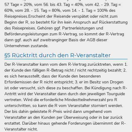
57 Tage = 20%, vom 56. bis 43. Tag = 40%, vom 42. - 29. Tag =
60%, vom 28. - 15. Tag = 80%, vom 14. - 1. Tag = 100% des
Reisepreises.Erscheint der Reisende verspätet oder nicht zum
Beginn der R, so besteht für ihn kein Anspruch auf Rückerstattung
des Reisepreises. Gehören ggf. Partnerleistungen und
Beförderungsleistungen zum R-Vertrag, so kommt der R-Vertrag
dann ggf. auch auf zweitranginger Basis der AGB dieser
Unternehmen zustande.
§5 Rücktritt durch den R-Veranstalter
Der R-Veranstalter kann vom dem R-Vertrag zurücktreten, wenn 1.
der Kunde den fälligen R-Betrag nicht / nicht rechtzeitig bezahlt; 2.
es sich herausstellt, dass der Kunde den besonderen
Erfordernissen der R nicht entspricht; 3. er im Besitz von Drogen
ist oder versucht, sich diese zu beschaffen. Bei Kündigung nach R-
Antritt wird der Veranstalter dann durch den jeweiligen Tourguide
vertreten. Wird die erforderliche Mindestteilnehmerzahl pro R
unterschritten, so kann die R vom Veranstalter storniert werden.
Der bis dahin geleistete R-Preis wird dann umgehend vom
Veranstalter an den Kunden per Überweisung oder in bar zurück
erstattet. Darüber hinaus gehende Forderungen übernimmt der R-
Veranstalter nicht.