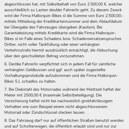
abgeschlossen hat, mit Selbstbehalt von Euro 2.500,00 €, welcher
ausschließlich zu Lasten des/der Fahrer/in geht. Zu diesem Zweck
wird der Firma Mallorquin-Bikes sl die Summe von Euro 2.500,00.-
mittels Mitteilung der Kreditkartennummer und dem Ablaufdatum
bei Übergabe des Fahrzeuges übergeben (Kaution). Bei
Garantieleistung mittels Kreditkarte wird die Firma Mallorquin-
Bikes sl im Falle eines Schadens bzw. Schadensersatzanspruches
Dritter, nicht voller Tankfüllung oder einer verhängten
Verkehrsstrafe hiermit ausdrücklich ermächtigt, die Abbuchung
über den geschuldeten Betrag vorzunehmen.
6. Der/die Fahrer/in verpflichtet sich in jedem Fall für sämtliche
verhängten Geldbussen und ggf. auch später zugestellte
Vorhaltungsprotokolle aufzukommen und die Firma Mallorquin-
Bikes S.L schadlos zu halten.
7. Bei Diebstahl des Motorrades während der Miettzeit haftet der
Mieter mit 2500,00 € (maximale Selbstbeteiligung). Die
Versicherung haftet nicht bei nachweislich grobfahrlässigem
Verhalten wie zum Beispiel einem nicht abgeschlossenem
Motorrad oder Zündschlüssel stecken lassen.
8. Das Fahrzeug darf nur auf öffentlichen Straßen benutzt werden
und auf Schotterwegen, die öffentlich erlaubt sind und nur zur