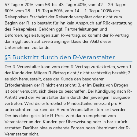
57 Tage = 20%, vom 56. bis 43. Tag = 40%, vom 42. - 29. Tag =
60%, vom 28. - 15. Tag = 80%, vom 14. - 1. Tag = 100% des
Reisepreises.Erscheint der Reisende verspätet oder nicht zum
Beginn der R, so besteht für ihn kein Anspruch auf Rückerstattung
des Reisepreises. Gehören ggf. Partnerleistungen und
Beförderungsleistungen zum R-Vertrag, so kommt der R-Vertrag
dann ggf. auch auf zweitranginger Basis der AGB dieser
Unternehmen zustande.
§5 Rücktritt durch den R-Veranstalter
Der R-Veranstalter kann vom dem R-Vertrag zurücktreten, wenn 1.
der Kunde den fälligen R-Betrag nicht / nicht rechtzeitig bezahlt; 2.
es sich herausstellt, dass der Kunde den besonderen
Erfordernissen der R nicht entspricht; 3. er im Besitz von Drogen
ist oder versucht, sich diese zu beschaffen. Bei Kündigung nach R-
Antritt wird der Veranstalter dann durch den jeweiligen Tourguide
vertreten. Wird die erforderliche Mindestteilnehmerzahl pro R
unterschritten, so kann die R vom Veranstalter storniert werden.
Der bis dahin geleistete R-Preis wird dann umgehend vom
Veranstalter an den Kunden per Überweisung oder in bar zurück
erstattet. Darüber hinaus gehende Forderungen übernimmt der R-
Veranstalter nicht.