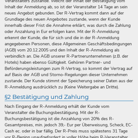
Veranstalters zustande. Weicht der Inhalt der Bestätigung vom
Inhalt der Anmeldung ab, so ist der Veranstalter 14 Tage an sein
neues Angebot gebunden. Der R-Vertrag kommt dann auf der
Grundlage des neuen Angebotes zustande, wenn der Kunde
innerhalb dieser Frist die Annahme erklärt, was durch die Zahlung
oder Anzahlung in Eur erfolgen kann. Mit der R-Anmeldung
erkennt der Kunde, die für sich und die in der R-Anmeldung
angegebenen Personen, diese Allgemeinen Geschäftsbedingungen
(AGB) vom 20.12.2005 und den Inhalt der R-Anmeldung als
verbindlich an. Die AGB unserer R-Partnerunternehmen (z.B. der
Hotels) haben ebenso Gültigkeit. Gehören Partner- und
Beförderungsleistungen zum R-Vertrag, so kommt der Vertrag auf
auf Basis der AGB und Storno-Regelungen dieser Unternehmen
zustande. Der Kunde stimmt der Speicherung seiner Daten aus der
R-Anmeldung ausdrücklich zu (Keine Weitergabe an Dritte).
§2 Bestätigung und Zahlung
Nach Eingang der R-Anmeldung erhält der Kunde vom
Veranstalter die Buchungsbestätigung. Mit der R-
Buchungsbestätigung ist die Anzahlung von 20% des R-
Gesamtpreises, min. jedoch 39,- Eur per Überweisung, Scheck, EC-
Cash ec. oder in bar fällig. Der R-Preis muss spätestens 31 Tage
vor R-Beginn unaufgefordert in voller Höhe beim R-Veranstalter