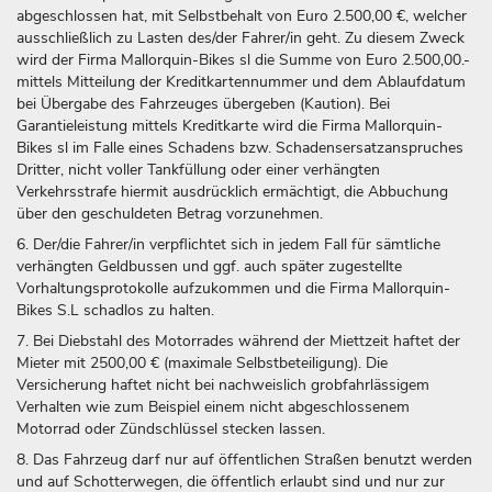
abgeschlossen hat, mit Selbstbehalt von Euro 2.500,00 €, welcher
ausschließlich zu Lasten des/der Fahrer/in geht. Zu diesem Zweck
wird der Firma Mallorquin-Bikes sl die Summe von Euro 2.500,00.-
mittels Mitteilung der Kreditkartennummer und dem Ablaufdatum
bei Übergabe des Fahrzeuges übergeben (Kaution). Bei
Garantieleistung mittels Kreditkarte wird die Firma Mallorquin-
Bikes sl im Falle eines Schadens bzw. Schadensersatzanspruches
Dritter, nicht voller Tankfüllung oder einer verhängten
Verkehrsstrafe hiermit ausdrücklich ermächtigt, die Abbuchung
über den geschuldeten Betrag vorzunehmen.
6. Der/die Fahrer/in verpflichtet sich in jedem Fall für sämtliche
verhängten Geldbussen und ggf. auch später zugestellte
Vorhaltungsprotokolle aufzukommen und die Firma Mallorquin-
Bikes S.L schadlos zu halten.
7. Bei Diebstahl des Motorrades während der Miettzeit haftet der
Mieter mit 2500,00 € (maximale Selbstbeteiligung). Die
Versicherung haftet nicht bei nachweislich grobfahrlässigem
Verhalten wie zum Beispiel einem nicht abgeschlossenem
Motorrad oder Zündschlüssel stecken lassen.
8. Das Fahrzeug darf nur auf öffentlichen Straßen benutzt werden
und auf Schotterwegen, die öffentlich erlaubt sind und nur zur