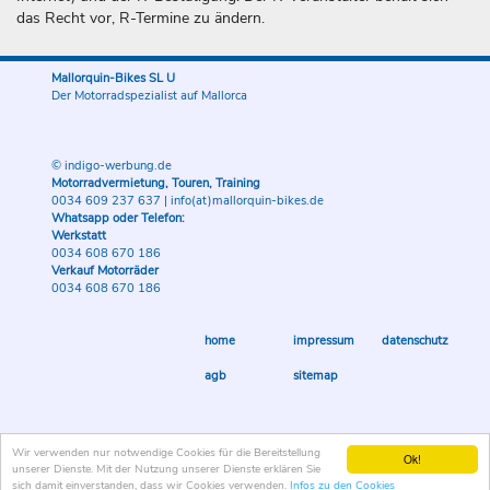
das Recht vor, R-Termine zu ändern.
Mallorquin-Bikes SL U
Der Motorradspezialist auf Mallorca
© indigo-werbung.de
Motorradvermietung, Touren, Training
0034 609 237 637
|
info(at)mallorquin-bikes.de
Whatsapp oder Telefon:
Werkstatt
0034 608 670 186
Verkauf Motorräder
0034 608 670 186
home
impressum
datenschutz
agb
sitemap
Wir verwenden nur notwendige Cookies für die Bereitstellung
Ok!
unserer Dienste. Mit der Nutzung unserer Dienste erklären Sie
sich damit einverstanden, dass wir Cookies verwenden.
Infos zu den Cookies