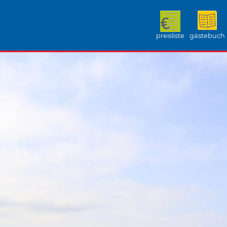
preisliste
gästebuch