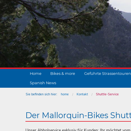
Home
Bikes & more
Geführte Strassentouren
Spanish News
Sie befinden sich hier:
home
Kontakt
Shuttle-Service
Der Mallorquin-Bikes Shutt
Unser Abholservice exklusiv für Kunden: Ihr möchtet vom