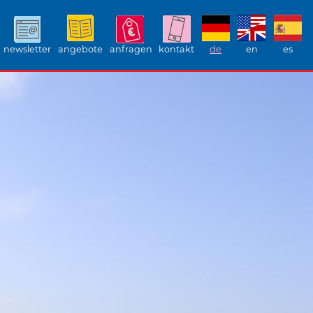
newsletter
angebote
anfragen
kontakt
de
en
es