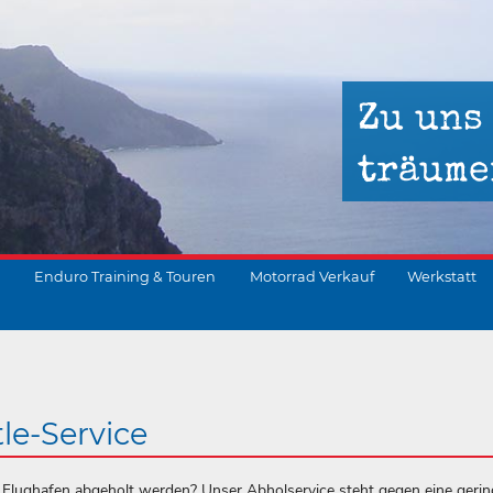
Zu uns
träume
Enduro Training & Touren
Motorrad Verkauf
Werkstatt
suchen
le-Service
 Flughafen abgeholt werden? Unser Abholservice steht gegen eine gerin