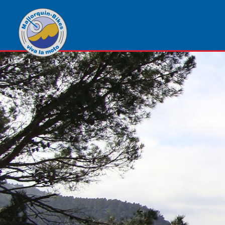
1
von
1