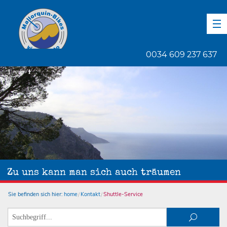
DE
EN
ES
0034 609 237 637
1
von
1
Zu uns kann man sich auch träumen
Sie befinden sich hier:
home
Kontakt
Shuttle-Service