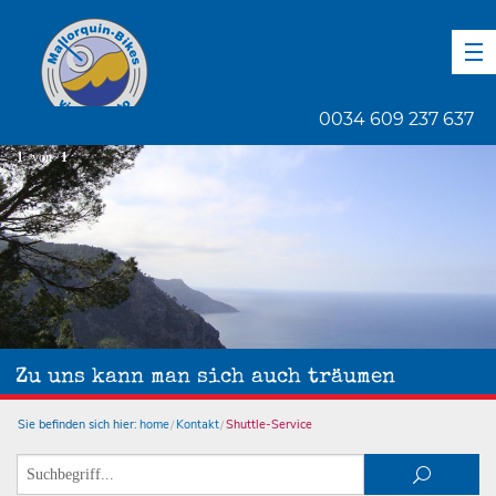
DE
EN
ES
0034 609 237 637
1
von
1
Zu uns kann man sich auch träumen
Sie befinden sich hier:
home
Kontakt
Shuttle-Service