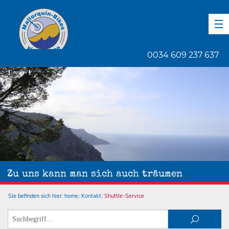
DE
EN
ES
0034 609 237 637
1
von
1
Zu uns kann man sich auch träumen
Sie befinden sich hier:
home
Kontakt
Shuttle-Service