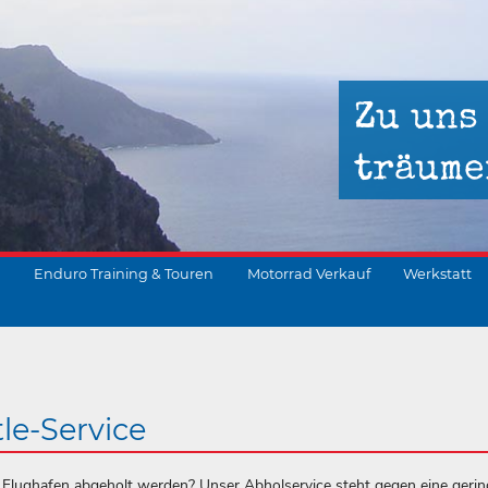
Zu uns
träume
Enduro Training & Touren
Motorrad Verkauf
Werkstatt
suchen
le-Service
 Flughafen abgeholt werden? Unser Abholservice steht gegen eine gerin