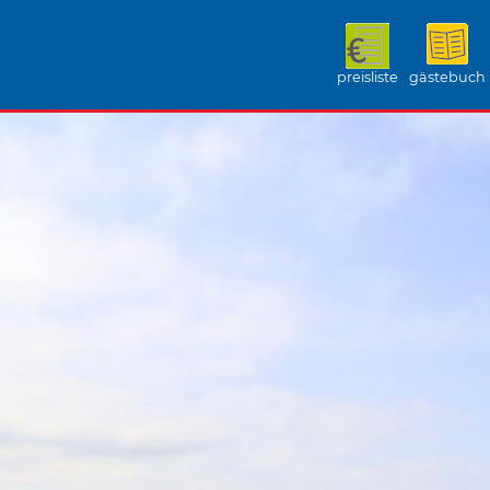
preisliste
gästebuch