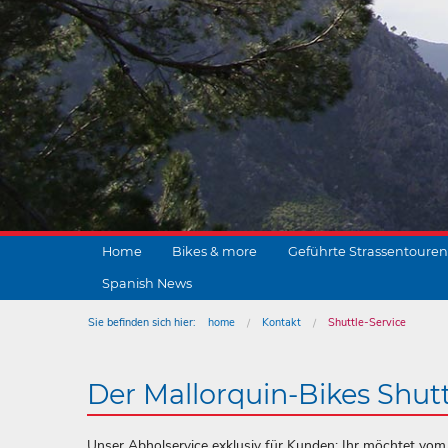
Home
Bikes & more
Geführte Strassentouren
Spanish News
Sie befinden sich hier:
home
Kontakt
Shuttle-Service
Der Mallorquin-Bikes Shutt
Unser Abholservice exklusiv für Kunden: Ihr möchtet vom