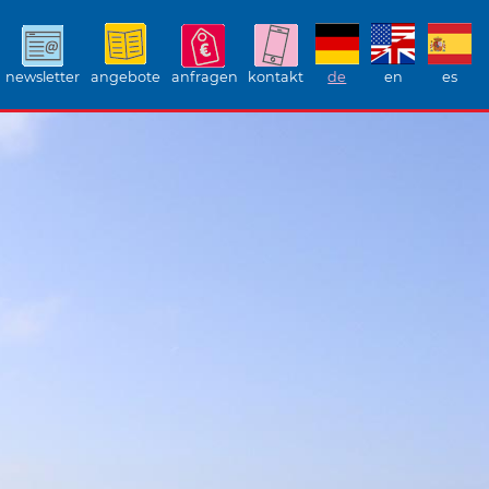
newsletter
angebote
anfragen
kontakt
de
en
es