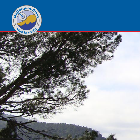
1
von
1