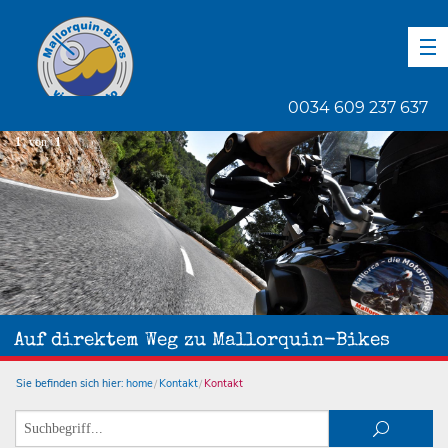
DE
EN
ES
0034 609 237 637
1
von
1
Auf direktem Weg zu Mallorquin-Bikes
Sie befinden sich hier:
home
Kontakt
Kontakt