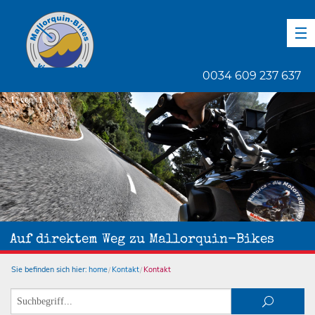
DE
EN
ES
0034 609 237 637
1
von
1
Auf direktem Weg zu Mallorquin-Bikes
Sie befinden sich hier:
home
Kontakt
Kontakt