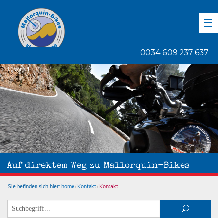
DE
EN
ES
0034 609 237 637
1
von
1
Auf direktem Weg zu Mallorquin-Bikes
Sie befinden sich hier:
home
Kontakt
Kontakt