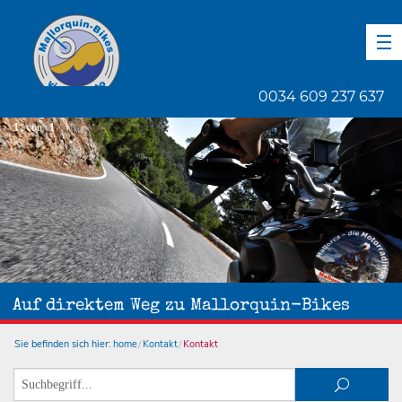
DE
EN
ES
0034 609 237 637
1
von
1
Auf direktem Weg zu Mallorquin-Bikes
Sie befinden sich hier:
home
Kontakt
Kontakt