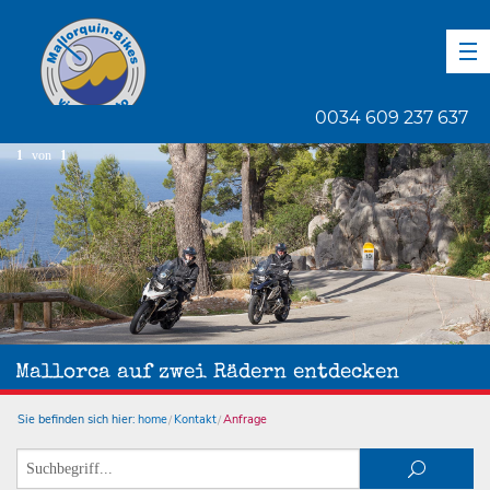
DE
EN
ES
0034 609 237 637
1
von
1
Mallorca auf zwei Rädern entdecken
Sie befinden sich hier:
home
Kontakt
Anfrage