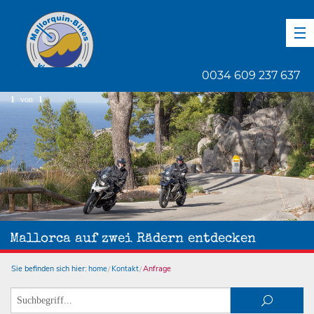
DE
EN
ES
0034 609 237 637
1
von
1
Mallorca auf zwei Rädern entdecken
Sie befinden sich hier:
home
Kontakt
Anfrage