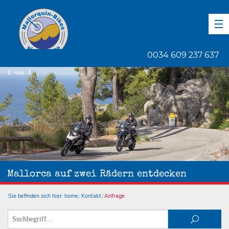
DE
EN
ES
0034 609 237 637
1
von
1
Mallorca auf zwei Rädern entdecken
Sie befinden sich hier:
home
Kontakt
Anfrage