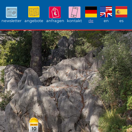
newsletter
angebote
anfragen
kontakt
de
en
es