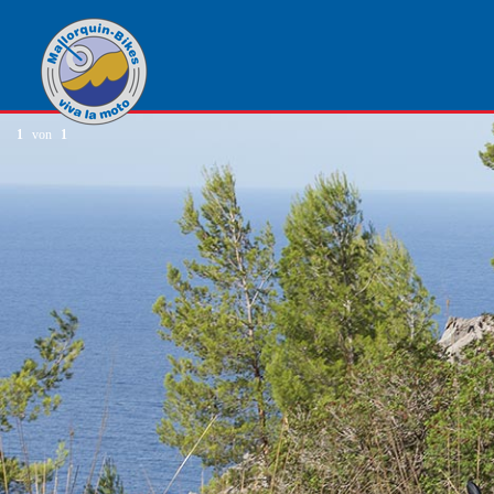
1
von
1