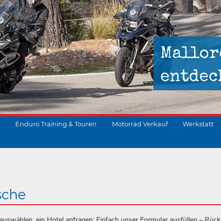
Mallor
entdec
Enduro Training & Touren
Motorrad Verkauf
Werkstatt
suchen
sche
uswählen, ein Hotel anfragen: Einfach unser Formular ausfüllen – Rüc