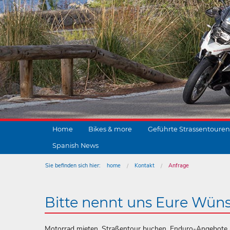
Home
Bikes & more
Geführte Strassentouren
Spanish News
Sie befinden sich hier:
home
Kontakt
Anfrage
Bitte nennt uns Eure Wün
Motorrad mieten, Straßentour buchen, Enduro-Angebote a