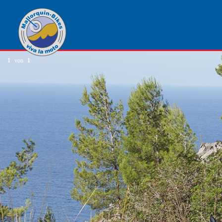
1
von
1