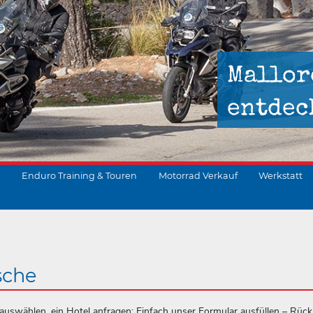
Mallor
entdec
Enduro Training & Touren
Motorrad Verkauf
Werkstatt
suchen
sche
uswählen, ein Hotel anfragen: Einfach unser Formular ausfüllen – Rüc