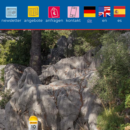
newsletter
angebote
anfragen
kontakt
de
en
es