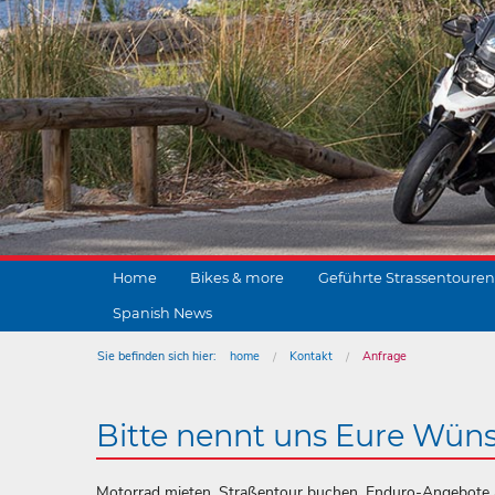
Home
Bikes & more
Geführte Strassentouren
Spanish News
Sie befinden sich hier:
home
Kontakt
Anfrage
Bitte nennt uns Eure Wün
Motorrad mieten, Straßentour buchen, Enduro-Angebote a