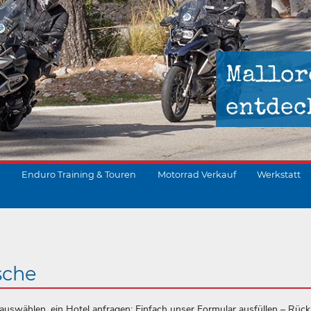
Mallor
entdec
Enduro Training & Touren
Motorrad Verkauf
Werkstatt
suchen
sche
uswählen, ein Hotel anfragen: Einfach unser Formular ausfüllen – Rüc