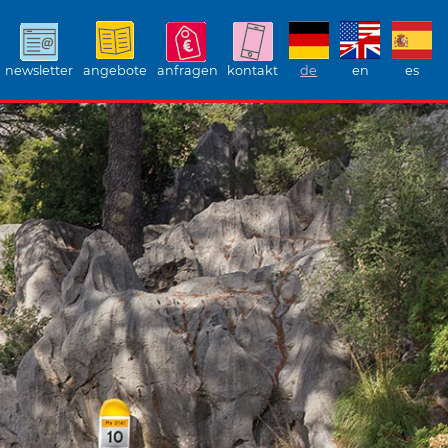
newsletter
angebote
anfragen
kontakt
de
en
es