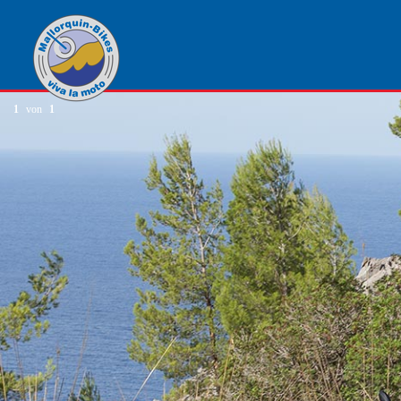
1
von
1