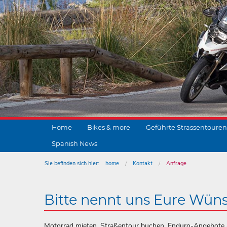
Home
Bikes & more
Geführte Strassentouren
Spanish News
Sie befinden sich hier:
home
Kontakt
Anfrage
Bitte nennt uns Eure Wün
Motorrad mieten, Straßentour buchen, Enduro-Angebote a