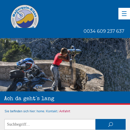
DE
EN
ES
0034 609 237 637
1
von
1
Ach da geht´s lang
Sie befinden sich hier:
home
Kontakt
Anfahrt