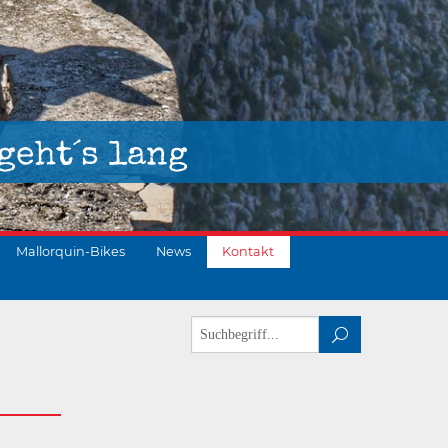
geht´s lang
Mallorquin-Bikes
News
Kontakt