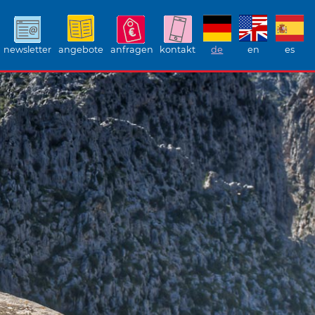
newsletter
angebote
anfragen
kontakt
de
en
es