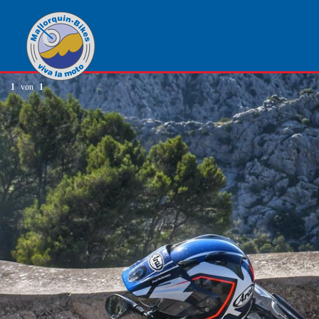
1
von
1