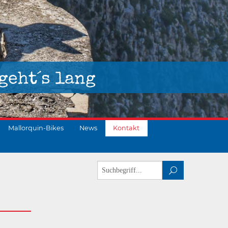
geht´s lang
Mallorquin-Bikes
News
Kontakt