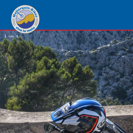
1
von
1