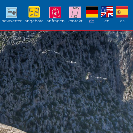
newsletter
angebote
anfragen
kontakt
de
en
es