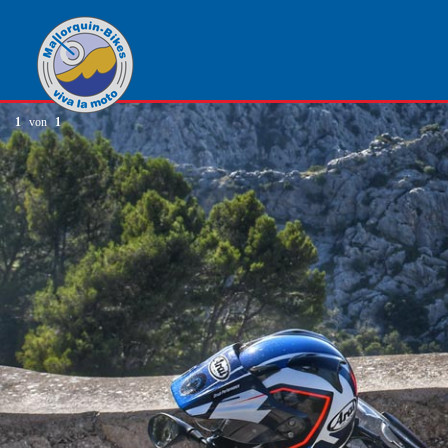
1
von
1