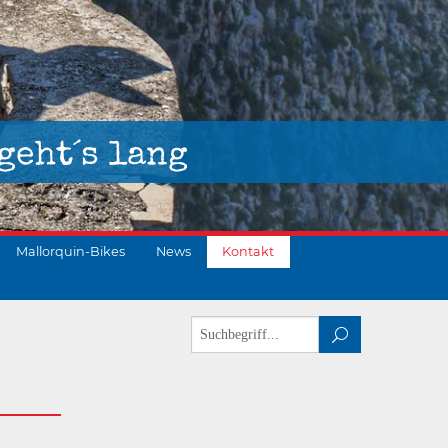
geht´s lang
Mallorquin-Bikes
News
Kontakt