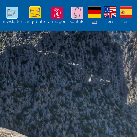
newsletter
angebote
anfragen
kontakt
de
en
es