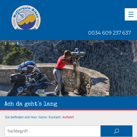
DE
EN
ES
0034 609 237 637
1
von
1
Ach da geht´s lang
Sie befinden sich hier:
home
Kontakt
Anfahrt