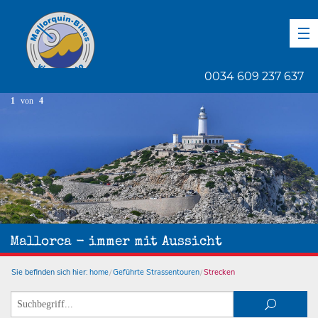
DE
EN
ES
0034 609 237 637
1
von
4
Mallorca - immer mit Aussicht
Sie befinden sich hier:
home
Geführte Strassentouren
Strecken