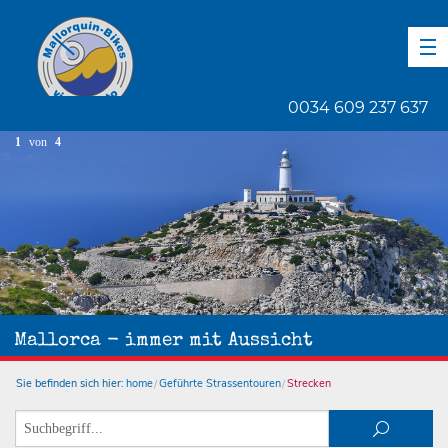
DE
EN
ES
0034 609 237 637
1
von
4
Mallorca - immer mit Aussicht
Sie befinden sich hier:
home
Geführte Strassentouren
Strecken