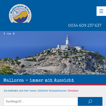
DE
EN
ES
0034 609 237 637
1
von
4
Mallorca - immer mit Aussicht
Sie befinden sich hier:
home
Geführte Strassentouren
Strecken