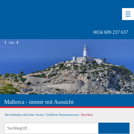
DE
EN
ES
0034 609 237 637
1
von
4
Mallorca - immer mit Aussicht
Sie befinden sich hier:
home
Geführte Strassentouren
Strecken