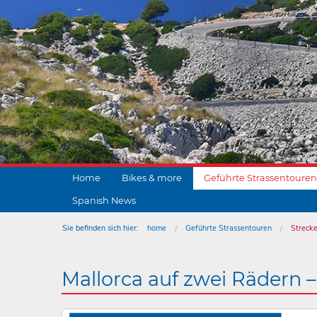
Home
Bikes & more
Geführte Strassentouren
Spanish News
Sie befinden sich hier:
home
Geführte Strassentouren
Streck
Mallorca auf zwei Rädern –