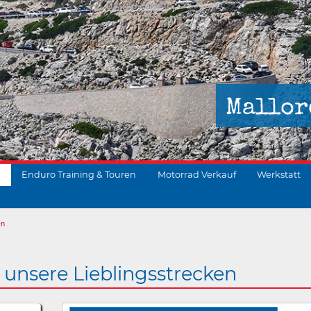
Mallor
Enduro Training & Touren
Motorrad Verkauf
Werkstatt
en
suchen
 unsere Lieblingsstrecken