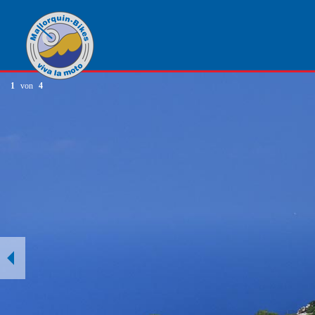
1
von
4