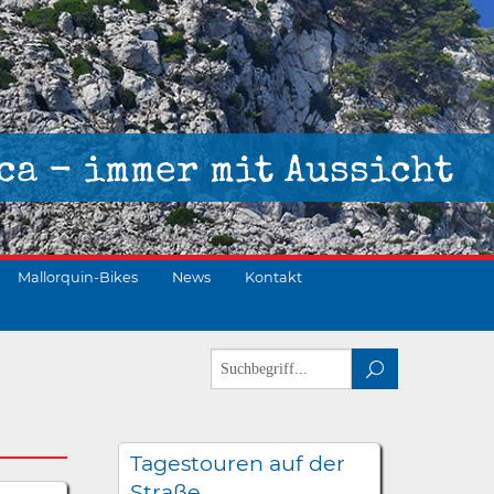
ca - immer mit Aussicht
Mallorquin-Bikes
News
Kontakt
Tagestouren auf der
Straße