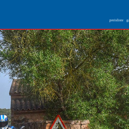
preisliste
g