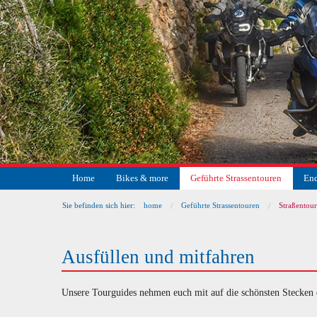
Home
Bikes & more
Geführte Strassentouren
End
Sie befinden sich hier:
home
Geführte Strassentouren
Straßentou
Ausfüllen und mitfahren
Unsere Tourguides nehmen euch mit auf die schönsten Stecken