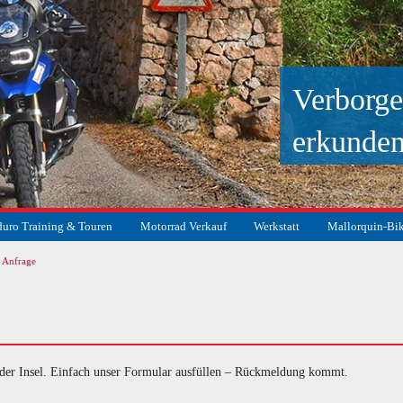
Verborge
erkunde
uro Training & Touren
Motorrad Verkauf
Werkstatt
Mallorquin-Bi
r Anfrage
suchen
 der Insel. Einfach unser Formular ausfüllen – Rückmeldung kommt.