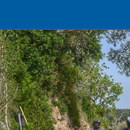
1
von
1