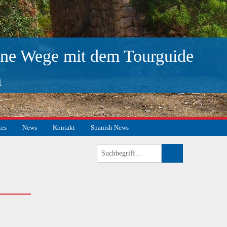
ne Wege mit dem Tourguide
n
kes
News
Kontakt
Spanish News