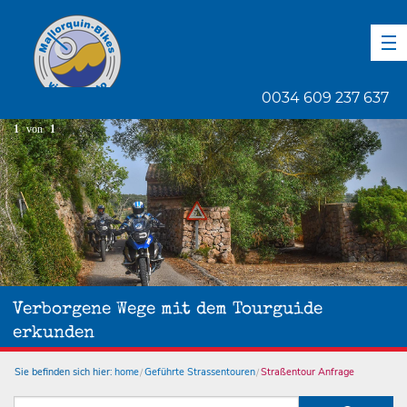
DE
EN
ES
0034 609 237 637
1
von
1
Verborgene Wege mit dem Tourguide
erkunden
Sie befinden sich hier:
home
Geführte Strassentouren
Straßentour Anfrage