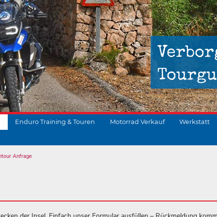
Verbor
Tourgu
Enduro Training & Touren
Motorrad Verkauf
Werkstatt
ntour Anfrage
suchen
ecken der Insel. Einfach unser Formular ausfüllen – Rückmeldung komm