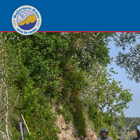
1
von
1