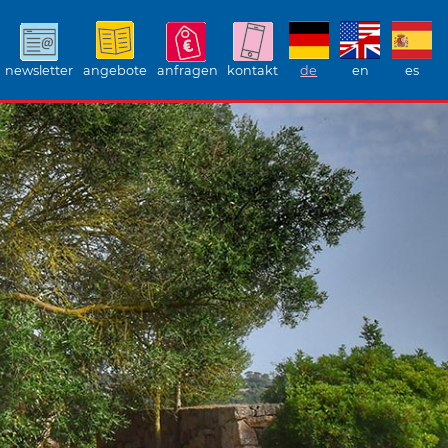
newsletter
angebote
anfragen
kontakt
de
en
es