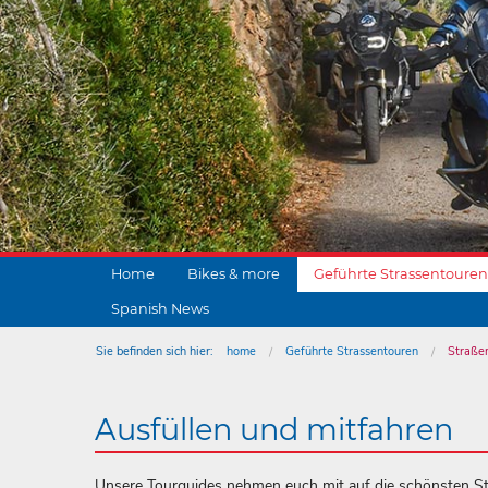
Home
Bikes & more
Geführte Strassentouren
Spanish News
Sie befinden sich hier:
home
Geführte Strassentouren
Straße
Ausfüllen und mitfahren
Unsere Tourguides nehmen euch mit auf die schönsten St