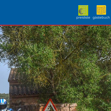
preisliste
gästebuch