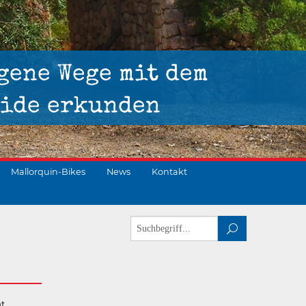
gene Wege mit dem
ide erkunden
Mallorquin-Bikes
News
Kontakt
t.