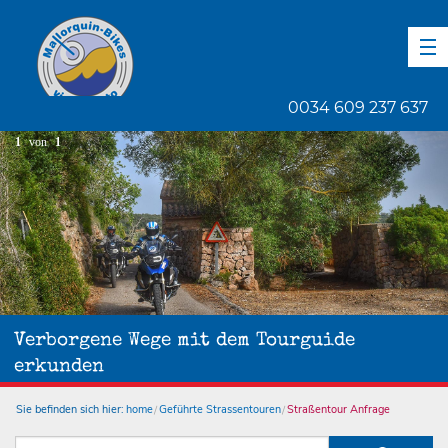
DE
EN
ES
0034 609 237 637
1
von
1
Verborgene Wege mit dem Tourguide
erkunden
Sie befinden sich hier:
home
Geführte Strassentouren
Straßentour Anfrage