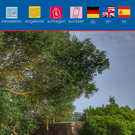
newsletter
angebote
anfragen
kontakt
de
en
es