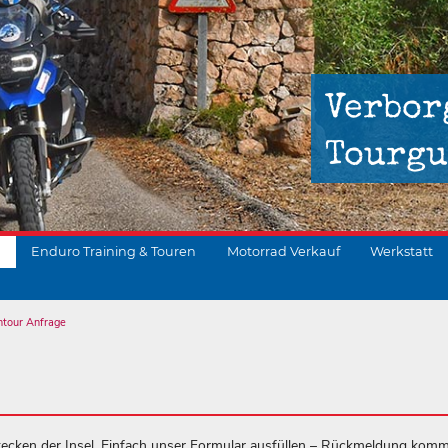
Verbor
Tourgu
Enduro Training & Touren
Motorrad Verkauf
Werkstatt
ntour Anfrage
suchen
ecken der Insel. Einfach unser Formular ausfüllen – Rückmeldung komm