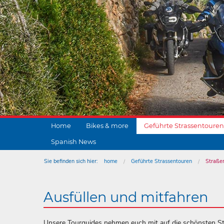
Home
Bikes & more
Geführte Strassentouren
Spanish News
Sie befinden sich hier:
home
Geführte Strassentouren
Straße
Ausfüllen und mitfahren
Unsere Tourguides nehmen euch mit auf die schönsten St