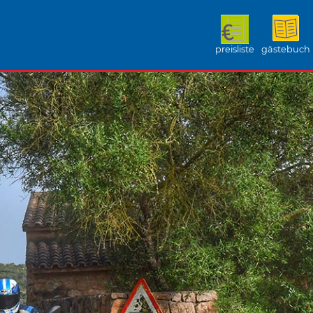
preisliste
gästebuch