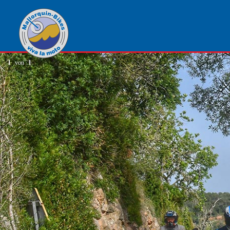
1
von
1