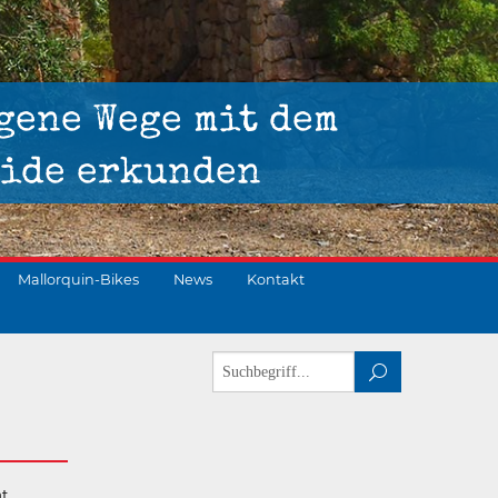
gene Wege mit dem
ide erkunden
Mallorquin-Bikes
News
Kontakt
t.