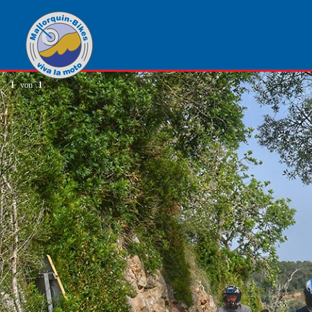
1
von
1