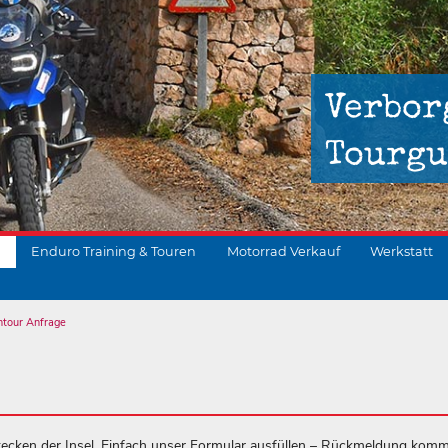
Verbor
Tourgu
Enduro Training & Touren
Motorrad Verkauf
Werkstatt
ntour Anfrage
suchen
ecken der Insel. Einfach unser Formular ausfüllen – Rückmeldung komm