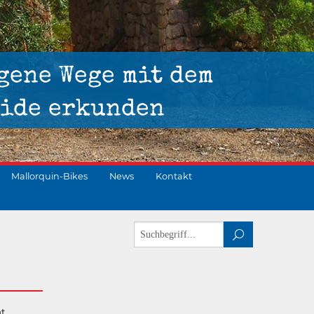
gene Wege mit dem
ide erkunden
Mallorquin-Bikes
News
Kontakt
t.