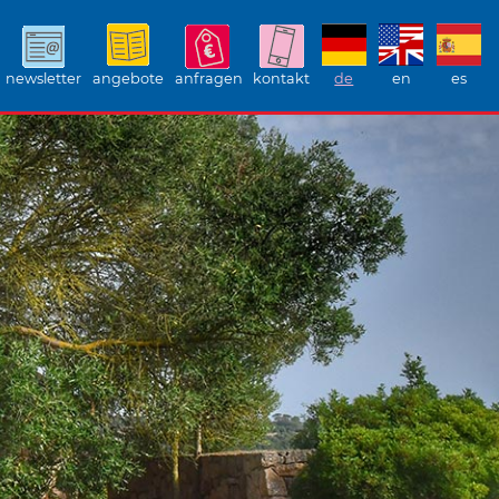
newsletter
angebote
anfragen
kontakt
de
en
es