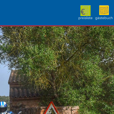
preisliste
gästebuch