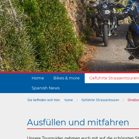
Home
Bikes & more
Geführte Strassentouren
Spanish News
Sie befinden sich hier:
home
Geführte Strassentouren
Straße
Ausfüllen und mitfahren
Unsere Tourguides nehmen euch mit auf die schönsten St