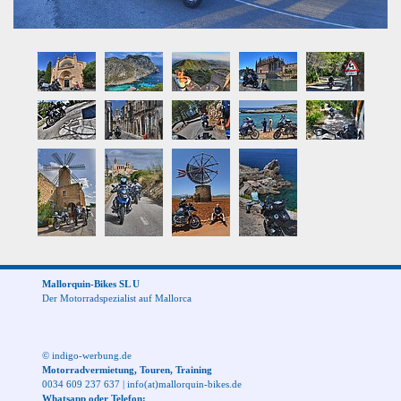
Mallorquin-Bikes SL U
Der Motorradspezialist auf Mallorca
© indigo-werbung.de
Motorradvermietung, Touren, Training
0034 609 237 637
|
info(at)mallorquin-bikes.de
Whatsapp oder Telefon: