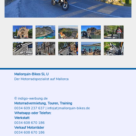
Mallorquin-Bikes SL U
Der Motorradspezialist auf Mallorca
© indigo-werbung.de
Motorradvermietung, Touren, Training
0034 609 237 637
|
info(at)mallorquin-bikes.de
Whatsapp oder Telefon:
Werkstatt
0034 608 670 186
Verkauf Motorräder
0034 608 670 186