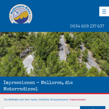
DE
EN
ES
0034 609 237 637
1
von
25
Impressionen – Mallorca, die
Motorradinsel
Sie befinden sich hier:
home
Geführte Strassentouren
Impressionen