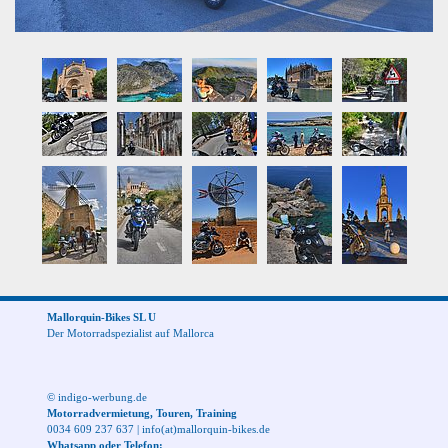
Mallorquin-Bikes SL U
Der Motorradspezialist auf Mallorca
© indigo-werbung.de
Motorradvermietung, Touren, Training
0034 609 237 637
|
info(at)mallorquin-bikes.de
Whatsapp oder Telefon: