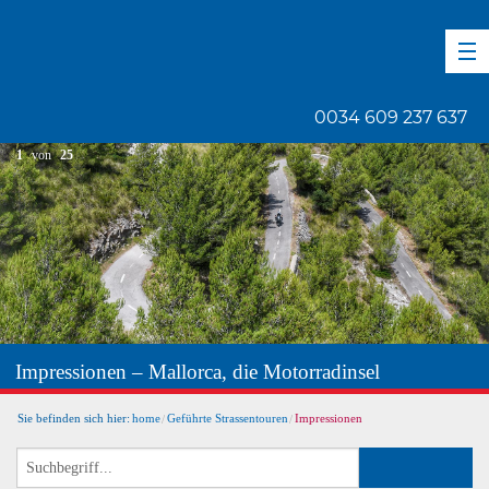
DE
EN
ES
0034 609 237 637
1
von
25
Impressionen – Mallorca, die Motorradinsel
Sie befinden sich hier:
home
Geführte Strassentouren
Impressionen