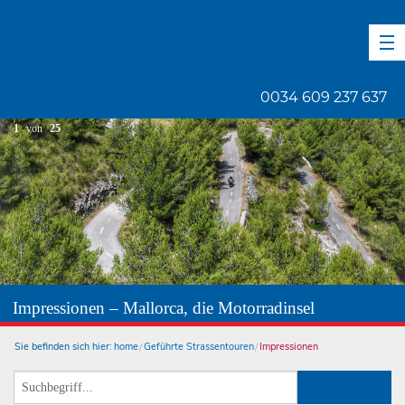
DE
EN
ES
0034 609 237 637
1
von
25
Impressionen – Mallorca, die Motorradinsel
Sie befinden sich hier:
home
Geführte Strassentouren
Impressionen