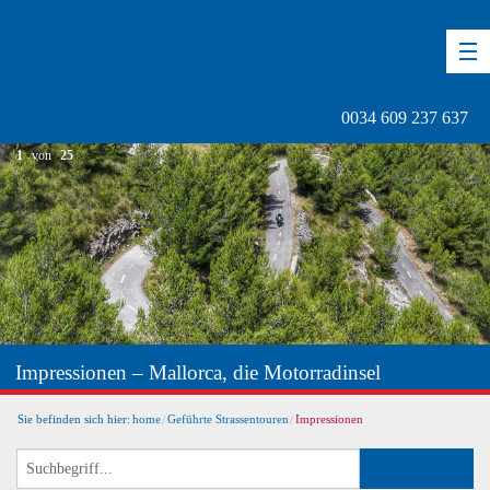
DE
EN
ES
0034 609 237 637
1
von
25
Impressionen – Mallorca, die Motorradinsel
Sie befinden sich hier:
home
Geführte Strassentouren
Impressionen