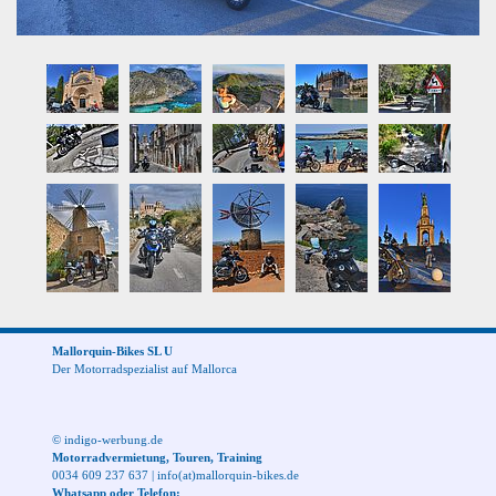
Mallorquin-Bikes SL U
Der Motorradspezialist auf Mallorca
© indigo-werbung.de
Motorradvermietung, Touren, Training
0034 609 237 637
|
info(at)mallorquin-bikes.de
Whatsapp oder Telefon: