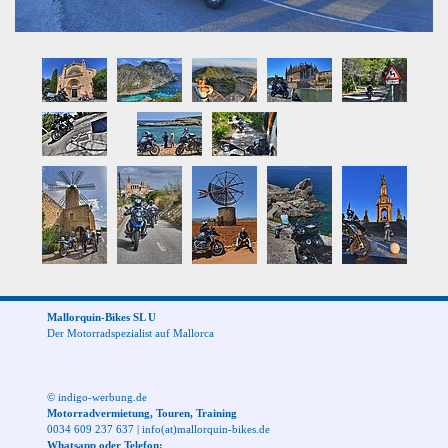
Mallorquin-Bikes SL U
Der Motorradspezialist auf Mallorca
© indigo-werbung.de
Motorradvermietung, Touren, Training
0034 609 237 637
|
info(at)mallorquin-bikes.de
Whatsapp oder Telefon: