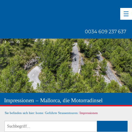
DE
EN
ES
0034 609 237 637
1
von
25
Impressionen – Mallorca, die Motorradinsel
Sie befinden sich hier:
home
Geführte Strassentouren
Impressionen