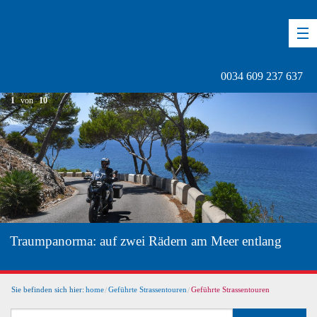
DE
EN
ES
0034 609 237 637
1
von
10
Traumpanorma: auf zwei Rädern am Meer entlang
Sie befinden sich hier:
home
Geführte Strassentouren
Geführte Strassentouren