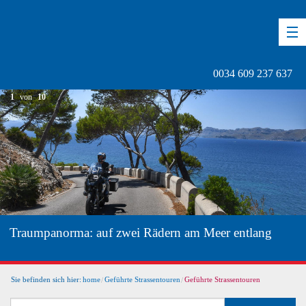
DE
EN
ES
0034 609 237 637
1
von
10
Traumpanorma: auf zwei Rädern am Meer entlang
Sie befinden sich hier:
home
Geführte Strassentouren
Geführte Strassentouren