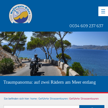
DE
EN
ES
0034 609 237 637
1
von
10
Traumpanorma: auf zwei Rädern am Meer entlang
Sie befinden sich hier:
home
Geführte Strassentouren
Geführte Strassentouren