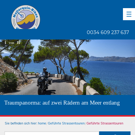
DE
EN
ES
0034 609 237 637
1
von
10
Traumpanorma: auf zwei Rädern am Meer entlang
Sie befinden sich hier:
home
Geführte Strassentouren
Geführte Strassentouren