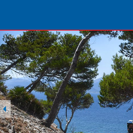
1
von
10