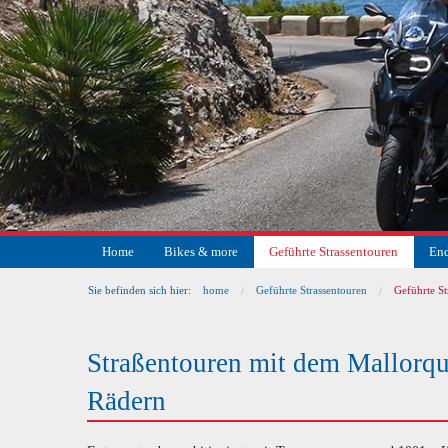
Home
Bikes & more
Geführte Strassentouren
End
Sie befinden sich hier:
home
Geführte Strassentouren
Geführte St
Straßentouren mit dem Mallorqu
Rädern