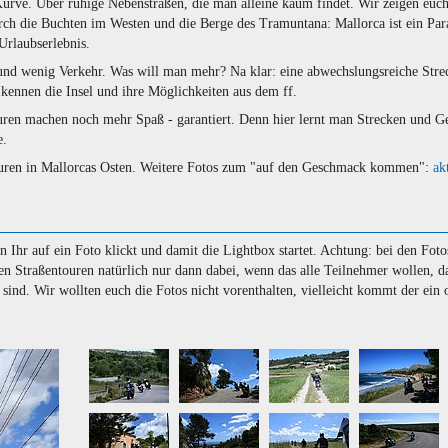
rve. Über ruhige Nebenstraßen, die man alleine kaum findet. Wir zeigen euch
ch die Buchten im Westen und die Berge des Tramuntana: Mallorca ist ein Para
Urlaubserlebnis.
und wenig Verkehr. Was will man mehr? Na klar: eine abwechslungsreiche Stre
kennen die Insel und ihre Möglichkeiten aus dem ff.
uren machen noch mehr Spaß - garantiert. Denn hier lernt man Strecken und 
e.
ouren in Mallorcas Osten. Weitere Fotos zum "auf den Geschmack kommen":
ak
hr auf ein Foto klickt und damit die Lightbox startet. Achtung: bei den Foto
en Straßentouren natürlich nur dann dabei, wenn das alle Teilnehmer wollen, d
ind. Wir wollten euch die Fotos nicht vorenthalten, vielleicht kommt der ein 