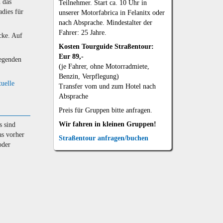
 das
Teilnehmer. Start ca. 10 Uhr in
dies für
unserer Motorfabrica in Felanitx oder
nach Absprache. Mindestalter der
Fahrer: 25 Jahre.
cke. Auf
Kosten Tourguide Straßentour:
Eur 89,-
Gegenden
(je Fahrer, ohne Motorradmiete,
Benzin, Verpflegung)
tuelle
Transfer vom und zum Hotel nach
Absprache
Preis für Gruppen bitte anfragen.
Wir fahren in kleinen Gruppen!
s sind
as vorher
Straßentour anfragen/buchen
oder