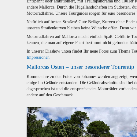
Entspannt oder ambitioniert, mit Traumpanorama und 1001er Ku
andere Mallorca. Durch die Hügellandschaften im Südosten, dur
Motorradfahrer. Unsere Tourguides sorgen für euer besonderes 
Natürlich auf besten Straßen! Gute Beläge, Kurven ohne Ende 
unseren Straßenkurven bleiben keine Wünsche offen. Denn wir 
Motorradfahren auf Mallorca macht einfach Spaß. Geführte To
kennen, die man auf eigene Faust bestimmt nicht gefunden hätt
In unserer Diashow unten findet Ihr neue Fotos zum Thema T
Impressionen
Mallorcas Osten – unser besonderer Tourentip
Kommentare zu den Fotos von Johannes werden angezeigt, wenn I
einige im Gelände entstanden. Die Geländeabschnitte sind bei d
abgesprochen ist und die entsprechenden Motorräder vorhanden s
andere auf den Geschmack...