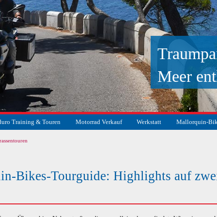
Traumpa
Meer ent
uro Training & Touren
Motorrad Verkauf
Werkstatt
Mallorquin-Bi
rassentouren
suchen
in-Bikes-Tourguide: Highlights auf zwe