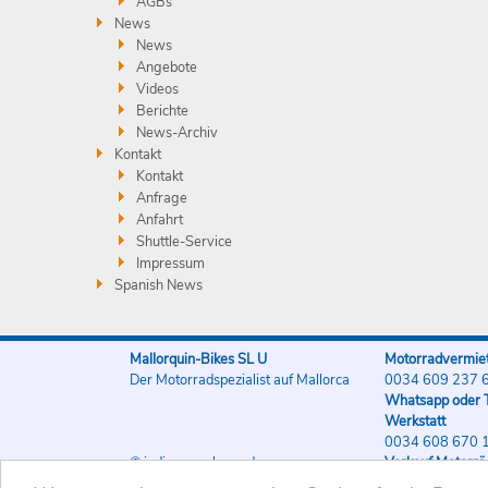
AGBs
News
News
Angebote
Videos
Berichte
News-Archiv
Kontakt
Kontakt
Anfrage
Anfahrt
Shuttle-Service
Impressum
Spanish News
Mallorquin-Bikes SL U
Motorradvermiet
Der Motorradspezialist auf Mallorca
0034 609 237 
Whatsapp oder T
Werkstatt
0034 608 670 
© indigo-werbung.de
Verkauf Motorrä
0034 608 670 