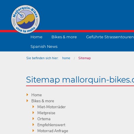
Home
Bikes & more
Geführte Strassentouren
Spanish News
Sie befinden sich hier:
home
Sitemap
Sitemap mallorquin-bikes.
Home
Bikes & more
Miet-Motorräder
Mietpreise
Ortema
Empfehlenswert
Motorrad Anfrage