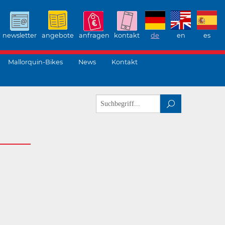
newsletter
angebote
anfragen
kontakt
de
en
es
Mallorquin-Bikes
News
Kontakt