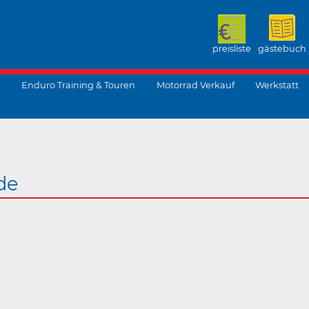
preisliste
gästebuch
Enduro Training & Touren
Motorrad Verkauf
Werkstatt
suchen
de