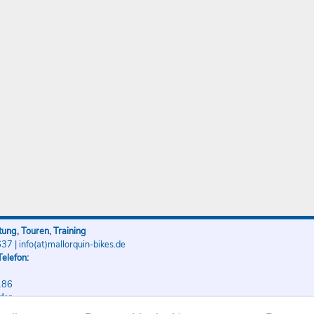
ung, Touren, Training
637
|
info(at)mallorquin-bikes.de
elefon:
186
der
186