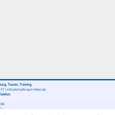
ung, Touren, Training
637
|
info(at)mallorquin-bikes.de
elefon:
186
der
186