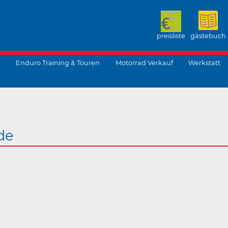
preisliste
gästebuch
Enduro Training & Touren
Motorrad Verkauf
Werkstatt
suchen
de