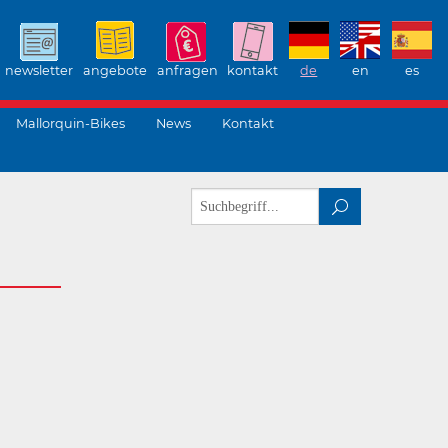
newsletter
angebote
anfragen
kontakt
de
en
es
Mallorquin-Bikes
News
Kontakt