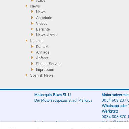
AGBs
News
News
Angebote
Videos
Berichte
News-Archiv
Kontakt
Kontakt
Anfrage
Anfahrt
Shuttle-Service
Impressum
Spanish News
Mallorquin-Bikes SL U
Motorradvermiet
Der Motorradspezialist auf Mallorca
0034 609 237 
Whatsapp oder T
Werkstatt
0034 608 670 
© indigo-werbung.de
Verkauf Motorrä
0034 608 670 