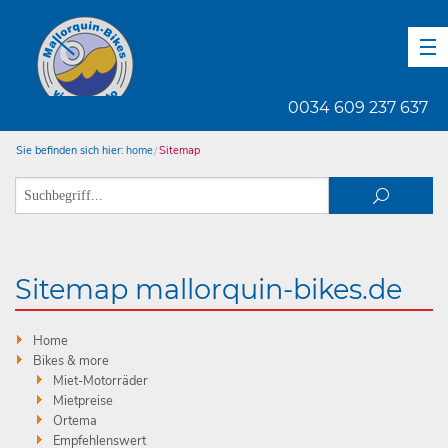
DE
EN
ES
0034 609 237 637
Sie befinden sich hier:
home
Sitemap
Sitemap mallorquin-bikes.de
Home
Bikes & more
Miet-Motorräder
Mietpreise
Ortema
Empfehlenswert