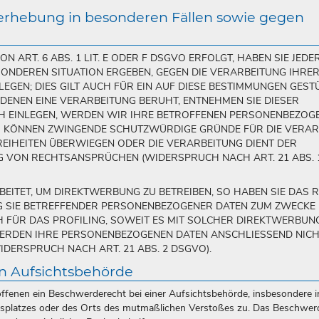
erhebung in besonderen Fällen sowie gegen
ART. 6 ABS. 1 LIT. E ODER F DSGVO ERFOLGT, HABEN SIE JEDER
SONDEREN SITUATION ERGEBEN, GEGEN DIE VERARBEITUNG IHRE
GEN; DIES GILT AUCH FÜR EIN AUF DIESE BESTIMMUNGEN GEST
 DENEN EINE VERARBEITUNG BERUHT, ENTNEHMEN SIE DIESER
 EINLEGEN, WERDEN WIR IHRE BETROFFENEN PERSONENBEZOG
WIR KÖNNEN ZWINGENDE SCHUTZWÜRDIGE GRÜNDE FÜR DIE VERA
REIHEITEN ÜBERWIEGEN ODER DIE VERARBEITUNG DIENT DER
 VON RECHTSANSPRÜCHEN (WIDERSPRUCH NACH ART. 21 ABS. 
ITET, UM DIREKTWERBUNG ZU BETREIBEN, SO HABEN SIE DAS R
G SIE BETREFFENDER PERSONENBEZOGENER DATEN ZUM ZWECKE
H FÜR DAS PROFILING, SOWEIT ES MIT SOLCHER DIREKTWERBUNG
WERDEN IHRE PERSONENBEZOGENEN DATEN ANSCHLIESSEND NIC
ERSPRUCH NACH ART. 21 ABS. 2 DSGVO).
n Aufsichtsbehörde
ffenen ein Beschwerderecht bei einer Aufsichtsbehörde, insbesondere 
eitsplatzes oder des Orts des mutmaßlichen Verstoßes zu. Das Beschwer