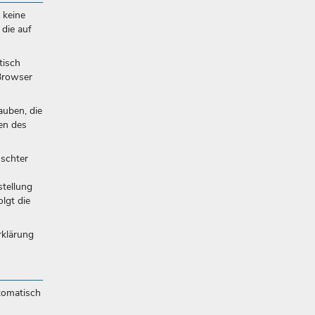
 keine
 die auf
tisch
 Browser
auben, die
en des
nschter
stellung
lgt die
rklärung
tomatisch