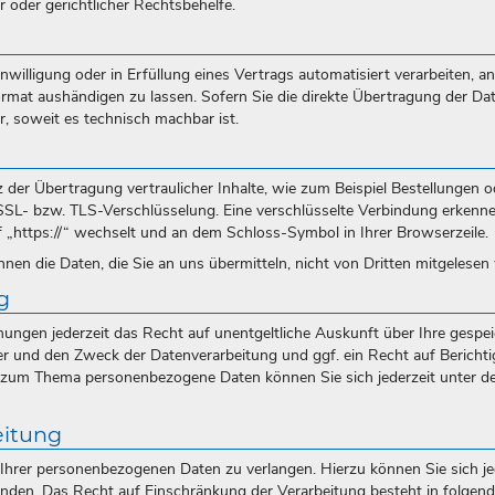
 oder gerichtlicher Rechtsbehelfe.
nwilligung oder in Erfüllung eines Vertrags automatisiert verarbeiten, an
rmat aushändigen zu lassen. Sofern Sie die direkte Übertragung der Da
r, soweit es technisch machbar ist.
der Übertragung vertraulicher Inhalte, wie zum Beispiel Bestellungen o
e SSL- bzw. TLS-Verschlüsselung. Eine verschlüsselte Verbindung erkenn
f „https://“ wechselt und an dem Schloss-Symbol in Ihrer Browserzeile.
nen die Daten, die Sie an uns übermitteln, nicht von Dritten mitgelesen
g
ngen jederzeit das Recht auf unentgeltliche Auskunft über Ihre gespe
 und den Zweck der Datenverarbeitung und ggf. ein Recht auf Bericht
 zum Thema personenbezogene Daten können Sie sich jederzeit unter de
eitung
Ihrer personenbezogenen Daten zu verlangen. Hierzu können Sie sich je
en. Das Recht auf Einschränkung der Verarbeitung besteht in folgende