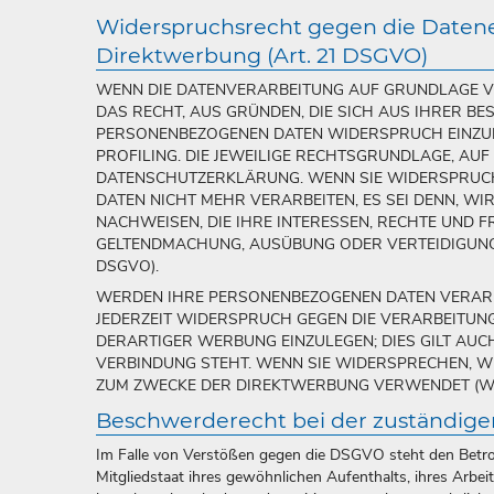
Widerspruchsrecht gegen die Daten
Direktwerbung (Art. 21 DSGVO)
WENN DIE DATENVERARBEITUNG AUF GRUNDLAGE VON 
DAS RECHT, AUS GRÜNDEN, DIE SICH AUS IHRER BE
PERSONENBEZOGENEN DATEN WIDERSPRUCH EINZULE
PROFILING. DIE JEWEILIGE RECHTSGRUNDLAGE, AUF
DATENSCHUTZERKLÄRUNG. WENN SIE WIDERSPRUCH
DATEN NICHT MEHR VERARBEITEN, ES SEI DENN, 
NACHWEISEN, DIE IHRE INTERESSEN, RECHTE UND F
GELTENDMACHUNG, AUSÜBUNG ODER VERTEIDIGUNG
DSGVO).
WERDEN IHRE PERSONENBEZOGENEN DATEN VERARBE
JEDERZEIT WIDERSPRUCH GEGEN DIE VERARBEITUN
DERARTIGER WERBUNG EINZULEGEN; DIES GILT AUC
VERBINDUNG STEHT. WENN SIE WIDERSPRECHEN, 
ZUM ZWECKE DER DIREKTWERBUNG VERWENDET (WID
Beschwerderecht bei der zuständige
Im Falle von Verstößen gegen die DSGVO steht den Betro
Mitgliedstaat ihres gewöhnlichen Aufenthalts, ihres Arb