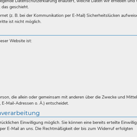
rliegende Datenschutzerklärung erläutert, welche Daten wir erheben und
 das geschieht.
rnet (z. B. bei der Kommunikation per E-Mail) Sicherheitslücken aufweis
tte ist nicht möglich.
eser Website ist:
 Person, die allein oder gemeinsam mit anderen über die Zwecke und Mittel
E-Mail-Adressen o. Ä.) entscheidet.
nverarbeitung
cklichen Einwilligung möglich. Sie können eine bereits erteilte Einwilli
g per E-Mail an uns. Die Rechtmäßigkeit der bis zum Widerruf erfolgten