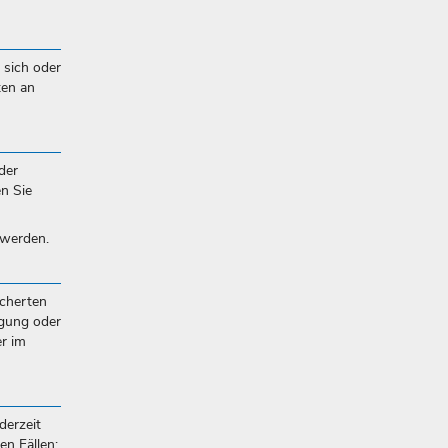
 sich oder
ten an
der
en Sie
 werden.
icherten
igung oder
r im
derzeit
n Fällen: