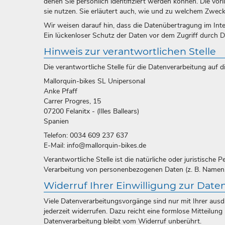
denen Sie persönlich identifiziert werden können. Die vo
sie nutzen. Sie erläutert auch, wie und zu welchem Zweck
Wir weisen darauf hin, dass die Datenübertragung im Inte
Ein lückenloser Schutz der Daten vor dem Zugriff durch Dri
Hinweis zur verantwortlichen Stelle
Die verantwortliche Stelle für die Datenverarbeitung auf di
Mallorquin-bikes SL Unipersonal
Anke Pfaff
Carrer Progres, 15
07200 Felanitx - (Illes Ballears)
Spanien
Telefon: 0034 609 237 637
E-Mail: info@mallorquin-bikes.de
Verantwortliche Stelle ist die natürliche oder juristische
Verarbeitung von personenbezogenen Daten (z. B. Namen, 
Widerruf Ihrer Einwilligung zur Date
Viele Datenverarbeitungsvorgänge sind nur mit Ihrer ausdrü
jederzeit widerrufen. Dazu reicht eine formlose Mitteilun
Datenverarbeitung bleibt vom Widerruf unberührt.