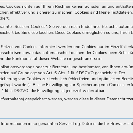
ies. Cookies richten auf Ihrem Rechner keinen Schaden an und enthalten
her, effektiver und sicherer zu machen. Cookies sind kleine Textdateien,
hert.
nannte „Session-Cookies“. Sie werden nach Ende Ihres Besuchs automa
eichert bis Sie diese löschen. Diese Cookies ermöglichen es uns, Ihren
 Setzen von Cookies informiert werden und Cookies nur im Einzelfall erl
ausschließen sowie das automatische Löschen der Cookies beim Schließ
nn die Funktionalität dieser Website eingeschränkt sein.
nikationsvorgangs oder zur Bereitstellung bestimmter, von Ihnen erwü
erden auf Grundlage von Art. 6 Abs. 1 lit. f DSGVO gespeichert. Der
eicherung von Cookies zur technisch fehlerfreien und optimierten Bereit
efragt wurde (z. B. eine Einwilligung zur Speicherung von Cookies), erfo
1 lit. a DSGVO; die Einwilligung ist jederzeit widerrufbar.
urfverhaltens) gespeichert werden, werden diese in dieser Datenschutze
h Informationen in so genannten Server-Log-Dateien, die Ihr Browser au