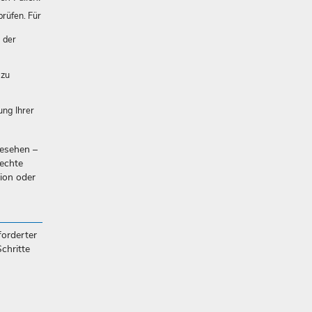
prüfen. Für
 der
 zu
ung Ihrer
gesehen –
echte
nion oder
orderter
chritte