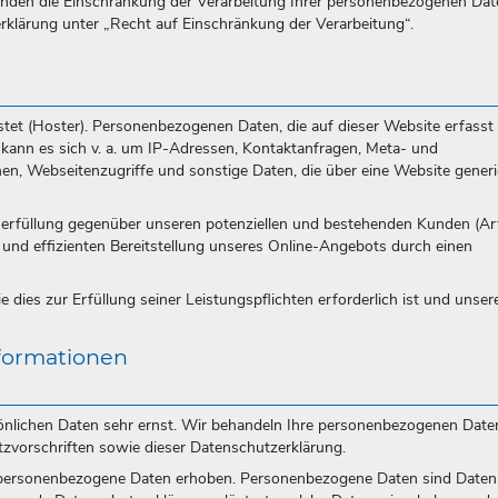
den die Einschränkung der Verarbeitung Ihrer personenbezogenen Dat
rklärung unter „Recht auf Einschränkung der Verarbeitung“.
stet (Hoster). Personenbezogenen Daten, die auf dieser Website erfasst
 kann es sich v. a. um IP-Adressen, Kontaktanfragen, Meta- und
, Webseitenzugriffe und sonstige Daten, die über eine Website generi
serfüllung gegenüber unseren potenziellen und bestehenden Kunden (Art
n und effizienten Bereitstellung unseres Online-Angebots durch einen
 dies zur Erfüllung seiner Leistungspflichten erforderlich ist und unser
nformationen
sönlichen Daten sehr ernst. Wir behandeln Ihre personenbezogenen Date
tzvorschriften sowie dieser Datenschutzerklärung.
personenbezogene Daten erhoben. Personenbezogene Daten sind Daten,