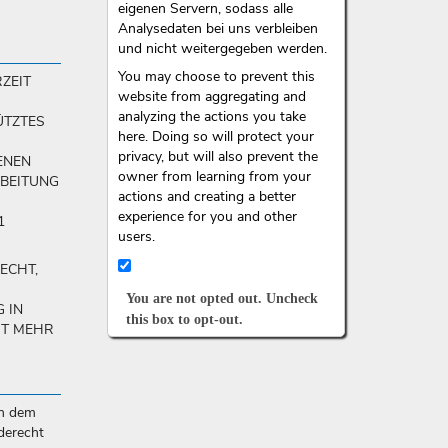
eigenen Servern, sodass alle
Analysedaten bei uns verbleiben
und nicht weitergegeben werden.
You may choose to prevent this
ZEIT
website from aggregating and
R
analyzing the actions you take
ÜTZTES
here. Doing so will protect your
privacy, but will also prevent the
ENEN
owner from learning from your
RBEITUNG
actions and creating a better
experience for you and other
1
users.
ECHT,
You are not opted out. Uncheck
 IN
this box to opt-out.
HT MEHR
in dem
derecht