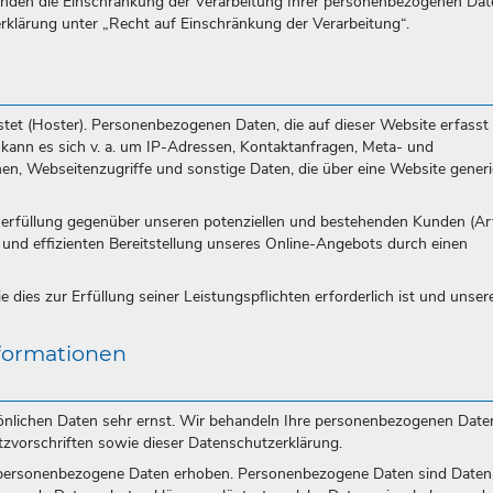
den die Einschränkung der Verarbeitung Ihrer personenbezogenen Dat
rklärung unter „Recht auf Einschränkung der Verarbeitung“.
stet (Hoster). Personenbezogenen Daten, die auf dieser Website erfasst
 kann es sich v. a. um IP-Adressen, Kontaktanfragen, Meta- und
, Webseitenzugriffe und sonstige Daten, die über eine Website generi
serfüllung gegenüber unseren potenziellen und bestehenden Kunden (Art
n und effizienten Bereitstellung unseres Online-Angebots durch einen
 dies zur Erfüllung seiner Leistungspflichten erforderlich ist und unser
nformationen
sönlichen Daten sehr ernst. Wir behandeln Ihre personenbezogenen Date
tzvorschriften sowie dieser Datenschutzerklärung.
personenbezogene Daten erhoben. Personenbezogene Daten sind Daten,