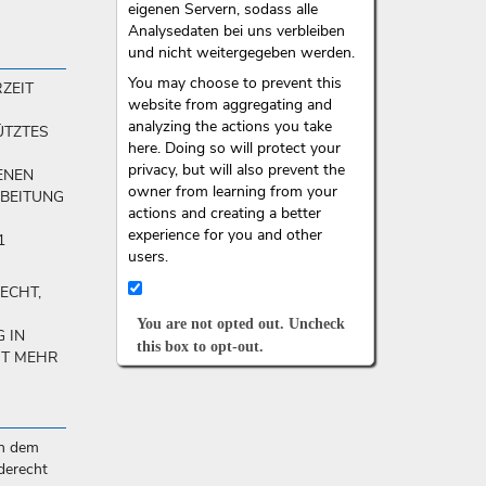
eigenen Servern, sodass alle
Analysedaten bei uns verbleiben
und nicht weitergegeben werden.
You may choose to prevent this
ZEIT
website from aggregating and
R
analyzing the actions you take
ÜTZTES
here. Doing so will protect your
privacy, but will also prevent the
ENEN
owner from learning from your
RBEITUNG
actions and creating a better
experience for you and other
1
users.
ECHT,
You are not opted out. Uncheck
 IN
this box to opt-out.
HT MEHR
in dem
derecht