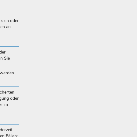
 sich oder
ten an
der
en Sie
 werden.
icherten
igung oder
r im
derzeit
n Fällen: