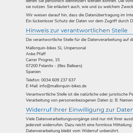
denen Sie persönlich identifiziert werden können. Die vo
sie nutzen. Sie erläutert auch, wie und zu welchem Zweck
Wir weisen darauf hin, dass die Datenübertragung im Inte
Ein lückenloser Schutz der Daten vor dem Zugriff durch Dri
Hinweis zur verantwortlichen Stelle
Die verantwortliche Stelle für die Datenverarbeitung auf di
Mallorquin-bikes SL Unipersonal
Anke Pfaff
Carrer Progres, 15
07200 Felanitx - (Illes Ballears)
Spanien
Telefon: 0034 609 237 637
E-Mail: info@mallorquin-bikes.de
Verantwortliche Stelle ist die natürliche oder juristische
Verarbeitung von personenbezogenen Daten (z. B. Namen, 
Widerruf Ihrer Einwilligung zur Date
Viele Datenverarbeitungsvorgänge sind nur mit Ihrer ausdrü
jederzeit widerrufen. Dazu reicht eine formlose Mitteilun
Datenverarbeitung bleibt vom Widerruf unberührt.