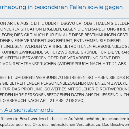
erhebung in besonderen Fällen sowie gegen
ART. 6 ABS. 1 LIT. E ODER F DSGVO ERFOLGT, HABEN SIE JEDER
SONDEREN SITUATION ERGEBEN, GEGEN DIE VERARBEITUNG IHRE
GEN; DIES GILT AUCH FÜR EIN AUF DIESE BESTIMMUNGEN GEST
 DENEN EINE VERARBEITUNG BERUHT, ENTNEHMEN SIE DIESER
 EINLEGEN, WERDEN WIR IHRE BETROFFENEN PERSONENBEZOG
WIR KÖNNEN ZWINGENDE SCHUTZWÜRDIGE GRÜNDE FÜR DIE VERA
REIHEITEN ÜBERWIEGEN ODER DIE VERARBEITUNG DIENT DER
 VON RECHTSANSPRÜCHEN (WIDERSPRUCH NACH ART. 21 ABS. 
ITET, UM DIREKTWERBUNG ZU BETREIBEN, SO HABEN SIE DAS R
G SIE BETREFFENDER PERSONENBEZOGENER DATEN ZUM ZWECKE
H FÜR DAS PROFILING, SOWEIT ES MIT SOLCHER DIREKTWERBUNG
WERDEN IHRE PERSONENBEZOGENEN DATEN ANSCHLIESSEND NIC
ERSPRUCH NACH ART. 21 ABS. 2 DSGVO).
n Aufsichtsbehörde
ffenen ein Beschwerderecht bei einer Aufsichtsbehörde, insbesondere 
eitsplatzes oder des Orts des mutmaßlichen Verstoßes zu. Das Beschwer