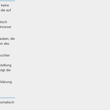
 keine
 die auf
tisch
 Browser
auben, die
en des
nschter
stellung
lgt die
rklärung
tomatisch