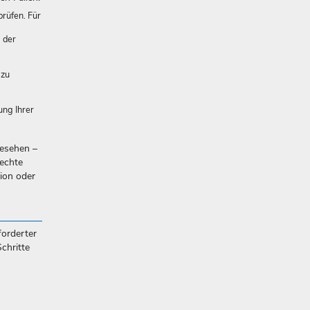
prüfen. Für
 der
 zu
ung Ihrer
gesehen –
echte
nion oder
orderter
chritte