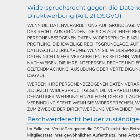
Widerspruchsrecht gegen die Daten
Direktwerbung (Art. 21 DSGVO)
WENN DIE DATENVERARBEITUNG AUF GRUNDLAGE VON 
DAS RECHT, AUS GRÜNDEN, DIE SICH AUS IHRER BE
PERSONENBEZOGENEN DATEN WIDERSPRUCH EINZULE
PROFILING. DIE JEWEILIGE RECHTSGRUNDLAGE, AUF
DATENSCHUTZERKLÄRUNG. WENN SIE WIDERSPRUCH
DATEN NICHT MEHR VERARBEITEN, ES SEI DENN, 
NACHWEISEN, DIE IHRE INTERESSEN, RECHTE UND F
GELTENDMACHUNG, AUSÜBUNG ODER VERTEIDIGUNG
DSGVO).
WERDEN IHRE PERSONENBEZOGENEN DATEN VERARBE
JEDERZEIT WIDERSPRUCH GEGEN DIE VERARBEITUN
DERARTIGER WERBUNG EINZULEGEN; DIES GILT AUC
VERBINDUNG STEHT. WENN SIE WIDERSPRECHEN, 
ZUM ZWECKE DER DIREKTWERBUNG VERWENDET (WID
Beschwerderecht bei der zuständige
Im Falle von Verstößen gegen die DSGVO steht den Betro
Mitgliedstaat ihres gewöhnlichen Aufenthalts, ihres Arb