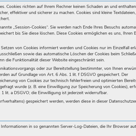
ies. Cookies richten auf Ihrem Rechner keinen Schaden an und enthalten
her, effektiver und sicherer zu machen. Cookies sind kleine Textdateien,
hert.
nannte „Session-Cookies“. Sie werden nach Ende Ihres Besuchs automa
eichert bis Sie diese löschen. Diese Cookies ermöglichen es uns, Ihren
 Setzen von Cookies informiert werden und Cookies nur im Einzelfall erl
ausschließen sowie das automatische Löschen der Cookies beim Schließ
nn die Funktionalität dieser Website eingeschränkt sein.
nikationsvorgangs oder zur Bereitstellung bestimmter, von Ihnen erwü
erden auf Grundlage von Art. 6 Abs. 1 lit. f DSGVO gespeichert. Der
eicherung von Cookies zur technisch fehlerfreien und optimierten Bereit
efragt wurde (z. B. eine Einwilligung zur Speicherung von Cookies), erfo
1 lit. a DSGVO; die Einwilligung ist jederzeit widerrufbar.
urfverhaltens) gespeichert werden, werden diese in dieser Datenschutze
h Informationen in so genannten Server-Log-Dateien, die Ihr Browser au