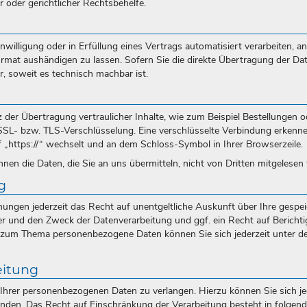
 oder gerichtlicher Rechtsbehelfe.
nwilligung oder in Erfüllung eines Vertrags automatisiert verarbeiten, an
rmat aushändigen zu lassen. Sofern Sie die direkte Übertragung der Da
r, soweit es technisch machbar ist.
der Übertragung vertraulicher Inhalte, wie zum Beispiel Bestellungen o
e SSL- bzw. TLS-Verschlüsselung. Eine verschlüsselte Verbindung erkenn
f „https://“ wechselt und an dem Schloss-Symbol in Ihrer Browserzeile.
nen die Daten, die Sie an uns übermitteln, nicht von Dritten mitgelesen
g
ngen jederzeit das Recht auf unentgeltliche Auskunft über Ihre gespe
 und den Zweck der Datenverarbeitung und ggf. ein Recht auf Bericht
 zum Thema personenbezogene Daten können Sie sich jederzeit unter de
eitung
Ihrer personenbezogenen Daten zu verlangen. Hierzu können Sie sich je
en. Das Recht auf Einschränkung der Verarbeitung besteht in folgende