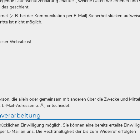
rliegende Datenschutzerklärung erläutert, welche Daten wir erheben und
 das geschieht.
rnet (z. B. bei der Kommunikation per E-Mail) Sicherheitslücken aufweis
tte ist nicht möglich.
eser Website ist:
 Person, die allein oder gemeinsam mit anderen über die Zwecke und Mittel
E-Mail-Adressen o. Ä.) entscheidet.
nverarbeitung
cklichen Einwilligung möglich. Sie können eine bereits erteilte Einwilli
g per E-Mail an uns. Die Rechtmäßigkeit der bis zum Widerruf erfolgten