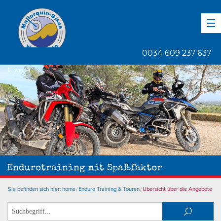
DE
EN
ES
0034 609 237 637
1
von
4
Endurotraining mit Spaßfaktor
Sie befinden sich hier:
home
Enduro Training & Touren
Übersicht über die Angebote