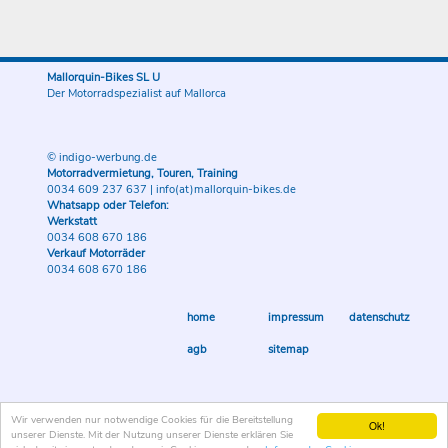
Mallorquin-Bikes SL U
Der Motorradspezialist auf Mallorca
© indigo-werbung.de
Motorradvermietung, Touren, Training
0034 609 237 637
|
info(at)mallorquin-bikes.de
Whatsapp oder Telefon:
Werkstatt
0034 608 670 186
Verkauf Motorräder
0034 608 670 186
home
impressum
datenschutz
agb
sitemap
Wir verwenden nur notwendige Cookies für die Bereitstellung
Ok!
unserer Dienste. Mit der Nutzung unserer Dienste erklären Sie